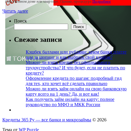
собственном доме или квартире. Однако, процедура
Подробнее
Читать далее
Поиск
Поиск
Свежие записи
Кэшбек баллами или рублями: зачем банки платят
вам за шопинг и как выбрать свой кэшбэк?
Можно ли взять кредит без официального
трудоустройства? И что будет, если не платить по
кредиту?
Оформление кредита по шагам: подробный гид
для тех, кто хочет всё сделать правильно
Можно ли взять займ онлайн на свою банковскую
карту всего на 1 день? Да, и вот как!
Как получить займ онлайн на карту: полное
руководство по МФО и МКК России
Кредиты 365 Ру — все банки и микрозаймы
© 2026
Тема от
WP Puzzle