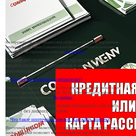
В современном мире финансовая гибкость и удобство управления
личными средствами становятся все более важными аспектами
нашей жизни. Одними из наиболее
Подробнее
Автокредит: исчерпывающий гид по получению
кредита на покупку автомобиля и необходимым
документам
Покупка автомобиля - это серьезное решение, которое может стать
большой финансовой нагрузкой. Чтобы облегчить этот процесс,
многие люди обращаются к
Подробнее
Ипотечный кредит: пошаговое руководство, как взять
ипотеку без лишних проблем
Ипотечный кредит является популярным способом приобретения
жилья, который позволяет многим людям осуществить мечту о