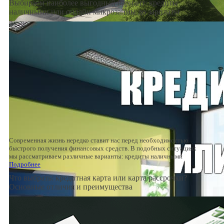
Выбираем наиболее выгодный вариант: кредиты
наличными или онлайн микрозаймы до зарплаты
Современная жизнь нередко ставит нас перед необходимостью
быстрого получения финансовых средств. В подобных ситуациях
мы рассматриваем различные варианты: кредиты наличными
Подробнее
Что выбрать: кредитная карта или карта рассрочки?
Основные отличия и преимущества