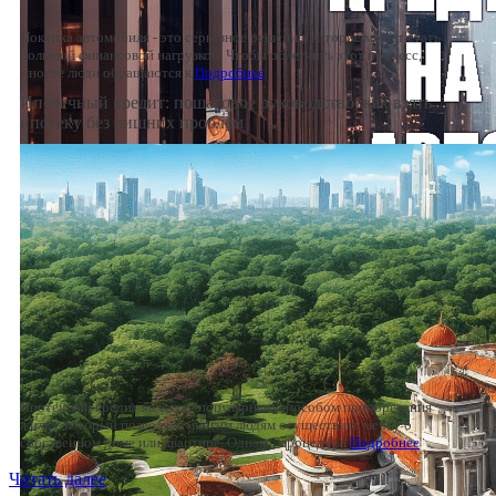
Покупка автомобиля - это серьезное решение, которое может стать
большой финансовой нагрузкой. Чтобы облегчить этот процесс,
многие люди обращаются к
Подробнее
Ипотечный кредит: пошаговое руководство, как взять
ипотеку без лишних проблем
Ипотечный кредит является популярным способом приобретения
жилья, который позволяет многим людям осуществить мечту о
собственном доме или квартире. Однако, процедура
Подробнее
Читать далее