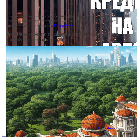
Покупка автомобиля - это серьезное решение, которое может стать
большой финансовой нагрузкой. Чтобы облегчить этот процесс,
многие люди обращаются к
Подробнее
Ипотечный кредит: пошаговое руководство, как взять
ипотеку без лишних проблем
Ипотечный кредит является популярным способом приобретения
жилья, который позволяет многим людям осуществить мечту о
собственном доме или квартире. Однако, процедура
Подробнее