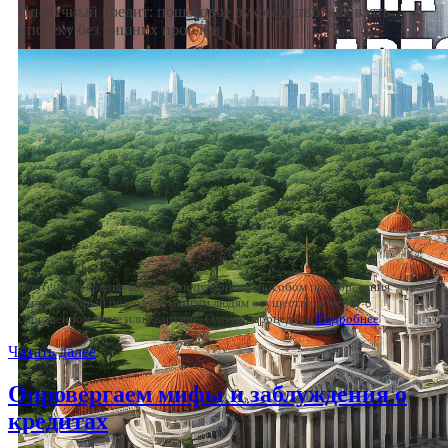
Ипотечный кредит: пошаговое руководство, как взять
ипотеку без лишних проблем
Ипотечный кредит является популярным способом приобретения
жилья, который позволяет многим людям осуществить мечту о
собственном доме или квартире. Однако, процедура
Подробнее
Читать далее
Опровергаем мифы и заблуждения о
кредитах