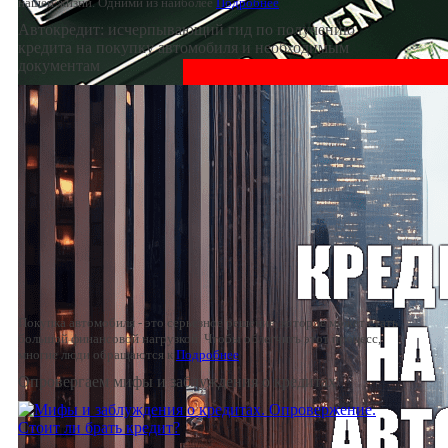
нашей жизни. Одними из наиболее
Подробнее
Автокредит: исчерпывающий гид по получению
кредита на покупку автомобиля и необходимым
документам
Покупка автомобиля - это серьезное решение, которое может стать
большой финансовой нагрузкой. Чтобы облегчить этот процесс,
многие люди обращаются к
Подробнее
Опровергаем мифы и заблуждения о кредитах