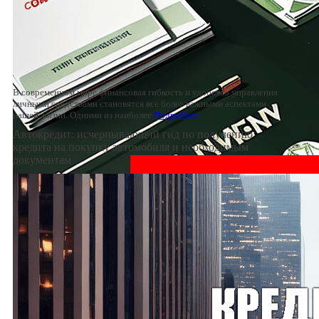
В современном мире финансовая гибкость и удобство управления
личными средствами становятся все более важными аспектами
нашей жизни. Одними из наиболее
Подробнее
Автокредит: исчерпывающий гид по получению
кредита на покупку автомобиля и необходимым
документам