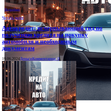
Эй, друг! Давай поговорим о деньгах? Мало что может вызывать
столько споров, как кредиты. Кто-то считает их спасением, кто-то –
Подробнее
Читать далее
Автокредит: исчерпывающий гид по
получению кредита на покупку
автомобиля и необходимым
документам
19.06.2024
Деньги
Комментарии: 0