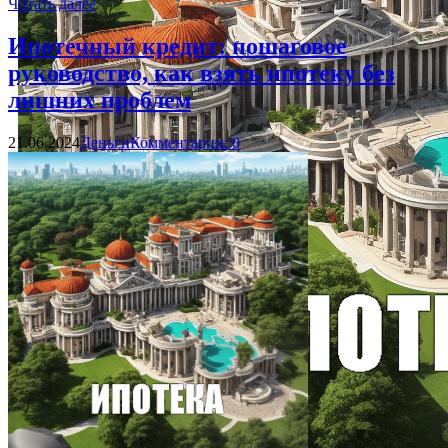
Читать далее
Ипотечный кредит: пошаговое
руководство, как взять ипотеку без
лишних проблем
21.06.2024
Деньги
Комментарии: 0