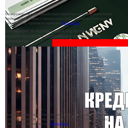
В современном мире финансовая гибкость и удобство управления
личными средствами становятся все более важными аспектами
нашей жизни. Одними из наиболее
Подробнее
Автокредит: исчерпывающий гид по получению
кредита на покупку автомобиля и необходимым
документам
Покупка автомобиля - это серьезное решение, которое может стать
большой финансовой нагрузкой. Чтобы облегчить этот процесс,
многие люди обращаются к
Подробнее