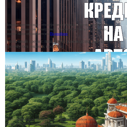
Покупка автомобиля - это серьезное решение, которое может стать
большой финансовой нагрузкой. Чтобы облегчить этот процесс,
многие люди обращаются к
Подробнее
Ипотечный кредит: пошаговое руководство, как взять
ипотеку без лишних проблем
Ипотечный кредит является популярным способом приобретения
жилья, который позволяет многим людям осуществить мечту о