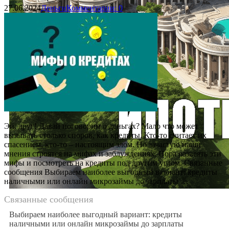
27.06.2024
Деньги
Комментарии: 0
Эй, друг! Давай поговорим о деньгах? Мало что может
вызывать столько споров, как кредиты. Кто-то считает их
спасением, кто-то – настоящим злом. Но зачастую наши
мнения строятся на мифах и заблуждениях. Пора развеять эти
мифы и посмотреть на кредиты под другим углом. Связанные
сообщения Выбираем наиболее выгодный вариант: кредиты
наличными или онлайн микрозаймы до зарплаты …
Связанные сообщения
Выбираем наиболее выгодный вариант: кредиты
наличными или онлайн микрозаймы до зарплаты