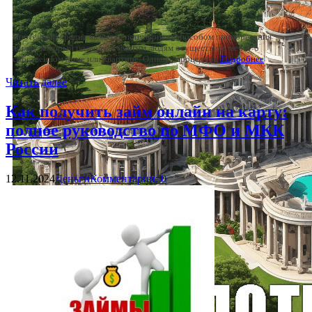
Ипотечный кредит является популярным способом приобретения
жилья, который позволяет многим людям осуществить мечту о
собственном доме или квартире. Однако, процедура
Подробнее
Читать далее
Как получить займ онлайн на карту:
полное руководство по МФО и МКК
России
12.11.2024
Деньги
Комментарии: 0