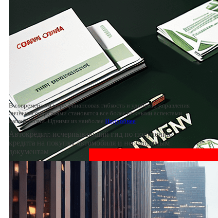
В современном мире финансовая гибкость и удобство управления
личными средствами становятся все более важными аспектами
нашей жизни. Одними из наиболее
Подробнее
Автокредит: исчерпывающий гид по получению
кредита на покупку автомобиля и необходимым
документам