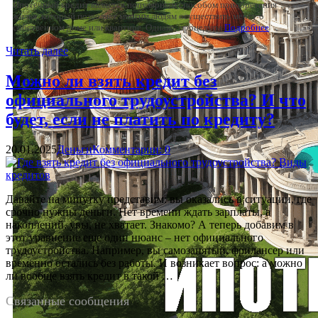
Ипотечный кредит является популярным способом приобретения
жилья, который позволяет многим людям осуществить мечту о
собственном доме или квартире. Однако, процедура
Подробнее
Читать далее
Можно ли взять кредит без
официального трудоустройства? И что
будет, если не платить по кредиту?
20.01.2025
Деньги
Комментарии: 0
Давайте на минутку представим: вы оказались в ситуации, где
срочно нужны деньги. Нет времени ждать зарплаты, а
накоплений, увы, не хватает. Знакомо? А теперь добавим в
этот уравнение еще один нюанс – нет официального
трудоустройства. Например, вы самозанятый, фрилансер или
временно остались без работы. И возникает вопрос: а можно
ли вообще взять кредит в такой …
Связанные сообщения