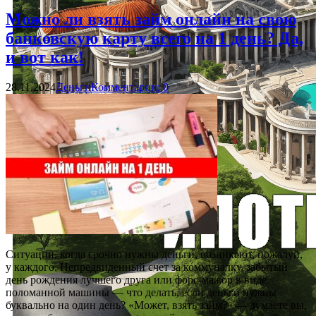
Можно ли взять займ онлайн на свою
банковскую карту всего на 1 день? Да,
и вот как!
28.11.2024
Деньги
Комментарии: 0
Ситуации, когда срочно нужны деньги, возникают, пожалуй,
у каждого. Непредвиденный счет за коммуналку, забытый
день рождения лучшего друга или форс-мажор в виде
поломанной машины — что делать, если деньги нужны
буквально на один день? «Может, взять займ?» — думаете вы,