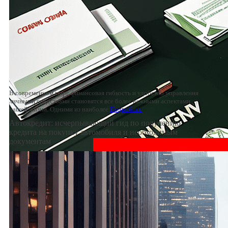
В современном мире финансовая гибкость и удобство управления
личными средствами становятся все более важными аспектами
нашей жизни. Одними из наиболее
Подробнее
Автокредит: исчерпывающий гид по получению
кредита на покупку автомобиля и необходимым
документам