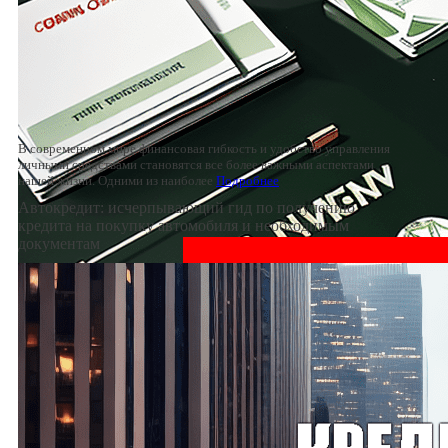
В современном мире финансовая гибкость и удобство управления
личными средствами становятся все более важными аспектами
нашей жизни. Одними из наиболее
Подробнее
Автокредит: исчерпывающий гид по получению
кредита на покупку автомобиля и необходимым
документам