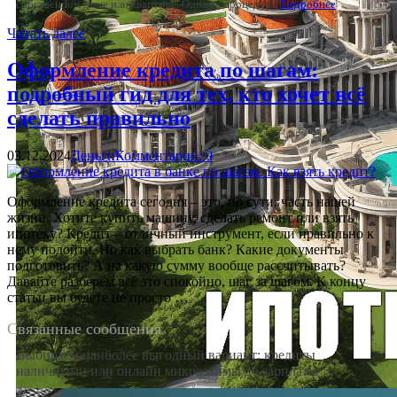
собственном доме или квартире. Однако, процедура
Подробнее
Читать далее
Оформление кредита по шагам:
подробный гид для тех, кто хочет всё
сделать правильно
03.12.2024
Деньги
Комментарии: 0
Оформление кредита сегодня – это, по сути, часть нашей
жизни. Хотите купить машину, сделать ремонт или взять
ипотеку? Кредит – отличный инструмент, если правильно к
нему подойти. Но как выбрать банк? Какие документы
подготовить? А на какую сумму вообще рассчитывать?
Давайте разберём всё это спокойно, шаг за шагом. К концу
статьи вы будете не просто …
Связанные сообщения
Выбираем наиболее выгодный вариант: кредиты
наличными или онлайн микрозаймы до зарплаты