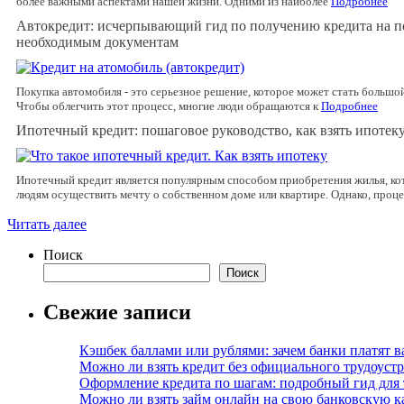
более важными аспектами нашей жизни. Одними из наиболее
Подробнее
Автокредит: исчерпывающий гид по получению кредита на п
необходимым документам
Покупка автомобиля - это серьезное решение, которое может стать большо
Чтобы облегчить этот процесс, многие люди обращаются к
Подробнее
Ипотечный кредит: пошаговое руководство, как взять ипотек
Ипотечный кредит является популярным способом приобретения жилья, ко
людям осуществить мечту о собственном доме или квартире. Однако, проц
Читать далее
Поиск
Поиск
Свежие записи
Кэшбек баллами или рублями: зачем банки платят в
Можно ли взять кредит без официального трудоустро
Оформление кредита по шагам: подробный гид для т
Можно ли взять займ онлайн на свою банковскую кар