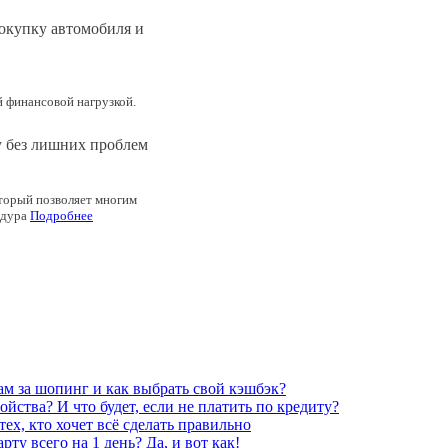
окупку автомобиля и
й финансовой нагрузкой.
у без лишних проблем
торый позволяет многим
едура
Подробнее
ам за шопинг и как выбрать свой кэшбэк?
йства? И что будет, если не платить по кредиту?
ех, кто хочет всё сделать правильно
ту всего на 1 день? Да, и вот как!