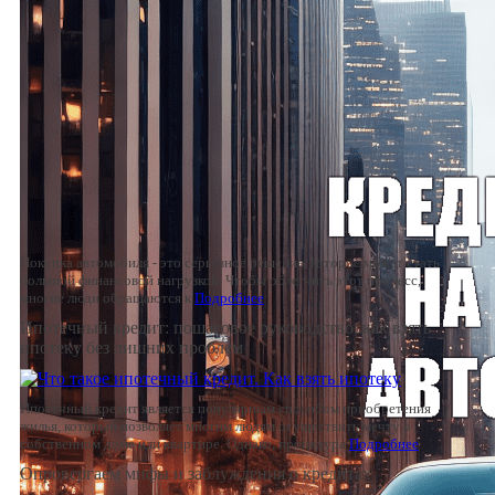
Покупка автомобиля - это серьезное решение, которое может стать
большой финансовой нагрузкой. Чтобы облегчить этот процесс,
многие люди обращаются к
Подробнее
Ипотечный кредит: пошаговое руководство, как взять
ипотеку без лишних проблем
Ипотечный кредит является популярным способом приобретения
жилья, который позволяет многим людям осуществить мечту о
собственном доме или квартире. Однако, процедура
Подробнее
Опровергаем мифы и заблуждения о кредитах