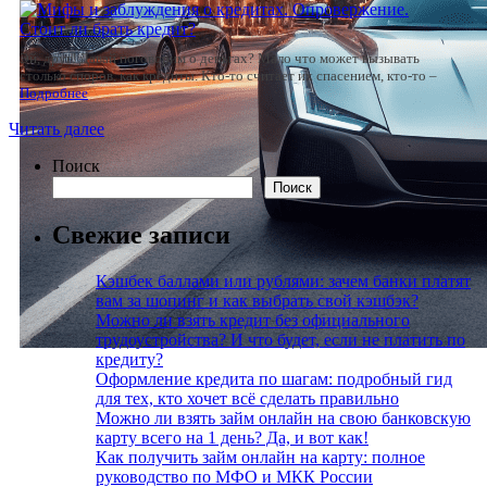
Эй, друг! Давай поговорим о деньгах? Мало что может вызывать
столько споров, как кредиты. Кто-то считает их спасением, кто-то –
Подробнее
Читать далее
Поиск
Поиск
Свежие записи
Кэшбек баллами или рублями: зачем банки платят
вам за шопинг и как выбрать свой кэшбэк?
Можно ли взять кредит без официального
трудоустройства? И что будет, если не платить по
кредиту?
Оформление кредита по шагам: подробный гид
для тех, кто хочет всё сделать правильно
Можно ли взять займ онлайн на свою банковскую
карту всего на 1 день? Да, и вот как!
Как получить займ онлайн на карту: полное
руководство по МФО и МКК России