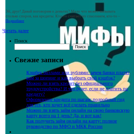
Эй, друг! Давай поговорим о деньгах? Мало что может вызывать
столько споров, как кредиты. Кто-то считает их спасением, кто-то –
Подробнее
Читать далее
Поиск
Поиск
Свежие записи
Кэшбек баллами или рублями: зачем банки платят
вам за шопинг и как выбрать свой кэшбэк?
Можно ли взять кредит без официального
трудоустройства? И что будет, если не платить по
кредиту?
Оформление кредита по шагам: подробный гид
для тех, кто хочет всё сделать правильно
Можно ли взять займ онлайн на свою банковскую
карту всего на 1 день? Да, и вот как!
Как получить займ онлайн на карту: полное
руководство по МФО и МКК России