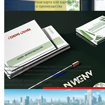
Что выбрать: кредитная карта или карта рассрочки?
Основные отличия и преимущества
В современном мире финансовая гибкость и удобство управления
личными средствами становятся все более важными аспектами
нашей жизни. Одними из наиболее
Подробнее
Ипотечный кредит: пошаговое руководство, как взять
ипотеку без лишних проблем