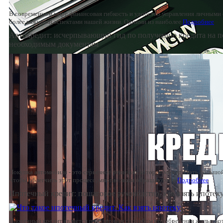
В современном мире финансовая гибкость и удобство управления личными 
более важными аспектами нашей жизни. Одними из наиболее
Подробнее
Автокредит: исчерпывающий гид по получению кредита на п
необходимым документам
Покупка автомобиля - это серьезное решение, которое может стать большо
Чтобы облегчить этот процесс, многие люди обращаются к
Подробнее
Ипотечный кредит: пошаговое руководство, как взять ипотек
Ипотечный кредит является популярным способом приобретения жилья, ко