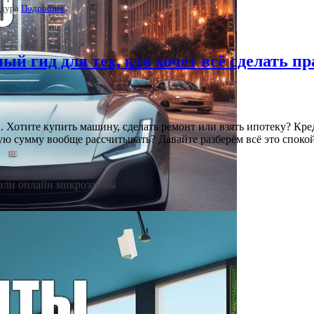
едура
Подробнее
й гид для тех, кто хочет всё сделать п
и. Хотите купить машину, сделать ремонт или взять ипотеку? Кр
ю сумму вообще рассчитывать? Давайте разберём всё это спокойн
или онлайн микрозаймы