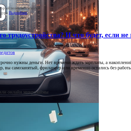
торый позволяет многим
едура
Подробнее
о трудоустройства? И что будет, если не
срочно нужны деньги. Нет времени ждать зарплаты, а накоплений
, вы самозанятый, фрилансер или временно остались без работы.
или онлайн микрозаймы