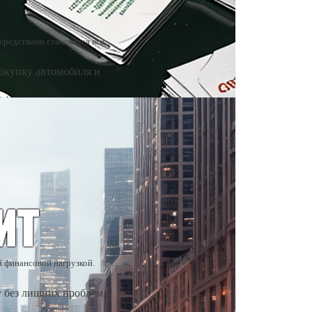
средствами становятся все
окупку автомобиля и
й финансовой нагрузкой.
у без лишних проблем