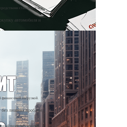
средствами становятся все
окупку автомобиля и
й финансовой нагрузкой.
у без лишних проблем
торый позволяет многим