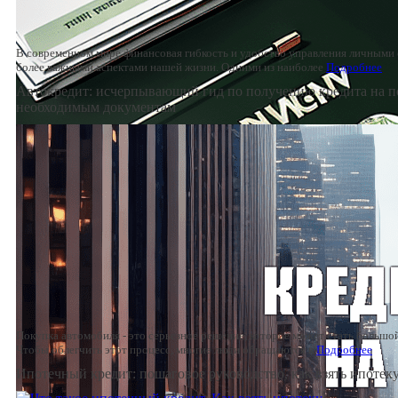
В современном мире финансовая гибкость и удобство управления личными 
более важными аспектами нашей жизни. Одними из наиболее
Подробнее
Автокредит: исчерпывающий гид по получению кредита на п
необходимым документам
Покупка автомобиля - это серьезное решение, которое может стать большо
Чтобы облегчить этот процесс, многие люди обращаются к
Подробнее
Ипотечный кредит: пошаговое руководство, как взять ипотек