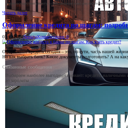
людям осуществить мечту о собственном доме или квартире. Однако, проц
Читать далее
Оформление кредита по шагам: подробны
03.12.2024
Деньги
Комментарии: 0
Оформление кредита сегодня – это, по сути, часть нашей жизн
Но как выбрать банк? Какие документы подготовить? А на каку
Связанные сообщения
Выбираем наиболее выгодный вариант: кредиты наличными 
до зарплаты