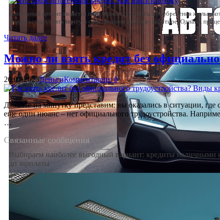
Ипотечный кредит является популярным способом приобретения жилья, ко
людям осуществить мечту о собственном доме или квартире. Однако, проц
Читать далее
Можно ли взять кредит без официальног
20.01.2025
Деньги
Комментарии: 0
Давайте на минутку представим: вы оказались в ситуации, где 
еще один нюанс – нет официального трудоустройства. Например
…
Связанные сообщения
Выбираем наиболее выгодный вариант: кредиты наличными 
до зарплаты